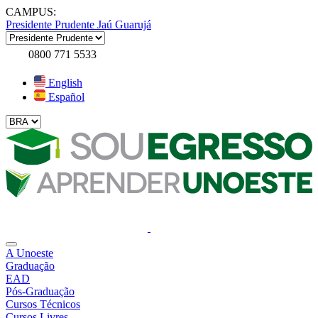
CAMPUS:
Presidente Prudente
Jaú
Guarujá
0800 771 5533
English
Español
A Unoeste
Graduação
EAD
Pós-Graduação
Cursos Técnicos
Cursos Livres