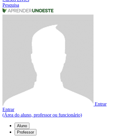
Pesquisa
Entrar
Entrar
(Área do aluno, professor ou funcionário)
Aluno
Professor