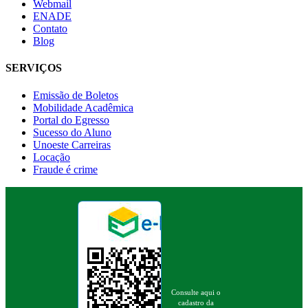
Webmail
ENADE
Contato
Blog
SERVIÇOS
Emissão de Boletos
Mobilidade Acadêmica
Portal do Egresso
Sucesso do Aluno
Unoeste Carreiras
Locação
Fraude é crime
Consulte aqui o
cadastro da