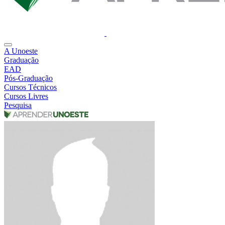
A Unoeste
Graduação
EAD
Pós-Graduação
Cursos Técnicos
Cursos Livres
Pesquisa