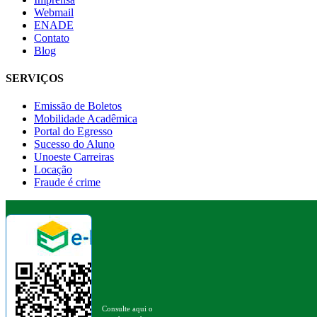
Webmail
ENADE
Contato
Blog
SERVIÇOS
Emissão de Boletos
Mobilidade Acadêmica
Portal do Egresso
Sucesso do Aluno
Unoeste Carreiras
Locação
Fraude é crime
Consulte aqui o