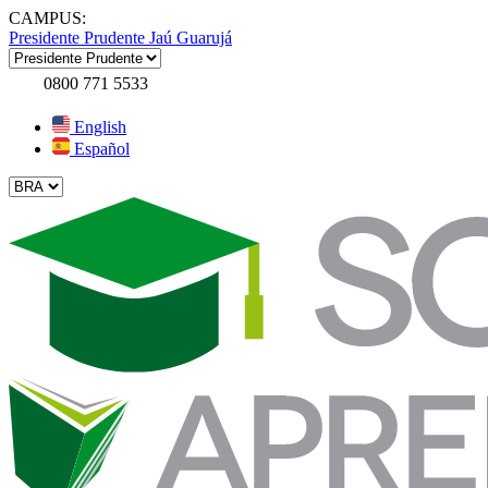
CAMPUS:
Presidente Prudente
Jaú
Guarujá
0800 771 5533
English
Español