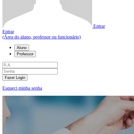
Entrar
Entrar
(Área do aluno, professor ou funcionário)
Aluno
Professor
Fazer Login
Esqueci minha senha