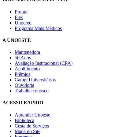
Prouni
Fies
Unocred
Programa Mais Médicos
A UNOESTE
Mantenedora
50 Anos
Avaliação Institucional (CPA)
Acolhimento
Prêmios
Campi Universitários
Ouvidoria
Trabalhe conosco
ACESSO RÁPIDO
Aprender Unoeste
Biblioteca
Cesta de Serviços
Mapa do Site
Imprensa