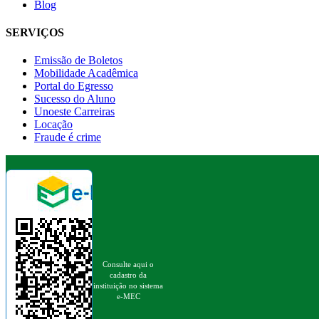
Blog
SERVIÇOS
Emissão de Boletos
Mobilidade Acadêmica
Portal do Egresso
Sucesso do Aluno
Unoeste Carreiras
Locação
Fraude é crime
Consulte aqui o
cadastro da
instituição no sistema
e-MEC