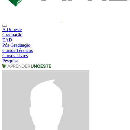
A Unoeste
Graduação
EAD
Pós-Graduação
Cursos Técnicos
Cursos Livres
Pesquisa