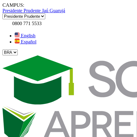
CAMPUS:
Presidente Prudente
Jaú
Guarujá
0800 771 5533
English
Español