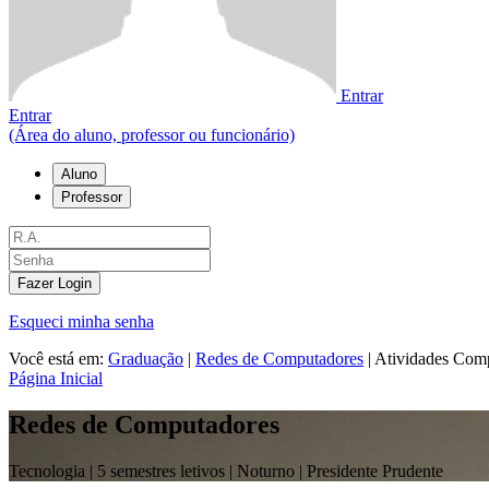
Entrar
Entrar
(Área do aluno, professor ou funcionário)
Aluno
Professor
Fazer Login
Esqueci minha senha
Você está em:
Graduação
|
Redes de Computadores
|
Atividades Com
Página Inicial
Redes de Computadores
Tecnologia |
5 semestres letivos | Noturno
| Presidente Prudente