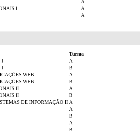
A
NAIS I
A
A
Turma
 I
A
 I
B
ICAÇÕES WEB
A
ICAÇÕES WEB
B
NAIS II
A
NAIS II
B
ISTEMAS DE INFORMAÇÃO II
A
A
B
A
B