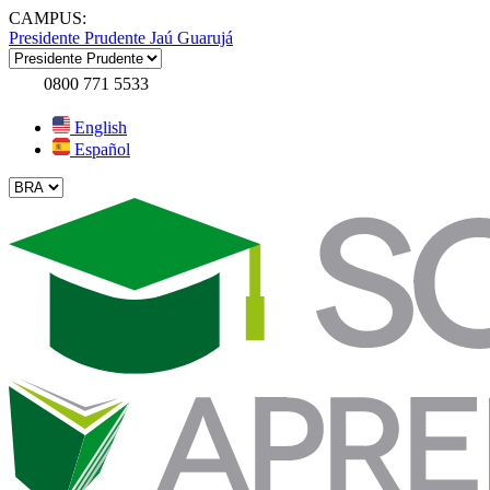
CAMPUS:
Presidente Prudente
Jaú
Guarujá
0800 771 5533
English
Español