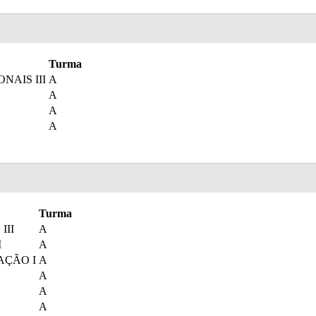
Turma
AIS III
A
A
A
A
Turma
III
A
I
A
AÇÃO I
A
A
A
A