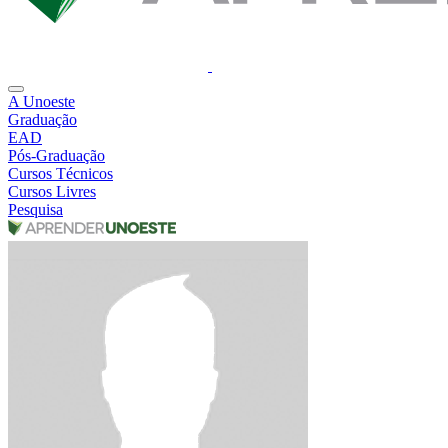
A Unoeste
Graduação
EAD
Pós-Graduação
Cursos Técnicos
Cursos Livres
Pesquisa