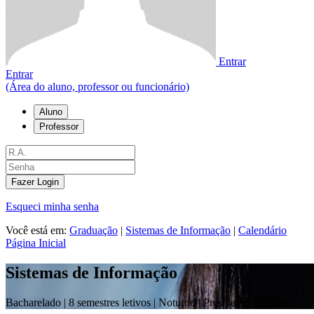
Entrar
Entrar
(Área do aluno, professor ou funcionário)
Aluno
Professor
Fazer Login
Esqueci minha senha
Você está em:
Graduação
|
Sistemas de Informação
|
Calendário
Página Inicial
Sistemas de Informação
Bacharelado |
8 semestres letivos | Noturno
| Presidente Prudente