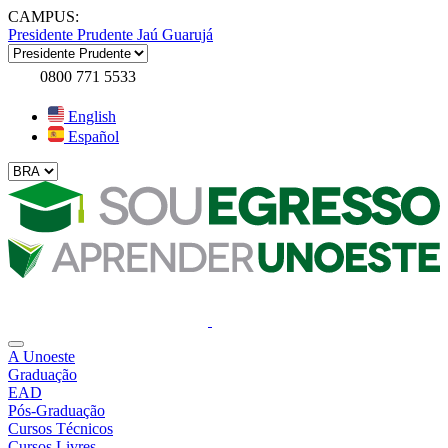
CAMPUS:
Presidente Prudente
Jaú
Guarujá
0800 771 5533
English
Español
A Unoeste
Graduação
EAD
Pós-Graduação
Cursos Técnicos
Cursos Livres