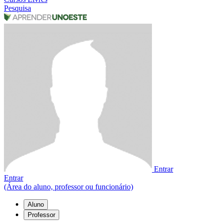
Pesquisa
Entrar
Entrar
(Área do aluno, professor ou funcionário)
Aluno
Professor