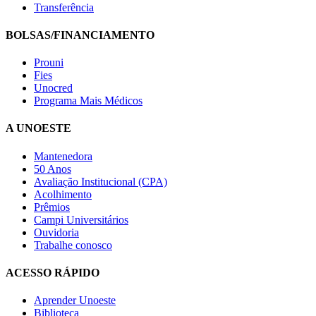
Transferência
BOLSAS/FINANCIAMENTO
Prouni
Fies
Unocred
Programa Mais Médicos
A UNOESTE
Mantenedora
50 Anos
Avaliação Institucional (CPA)
Acolhimento
Prêmios
Campi Universitários
Ouvidoria
Trabalhe conosco
ACESSO RÁPIDO
Aprender Unoeste
Biblioteca