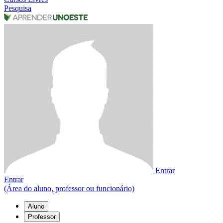
Pesquisa
Entrar
Entrar
(Área do aluno, professor ou funcionário)
Aluno
Professor