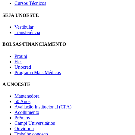
Cursos Técnicos
SEJA UNOESTE
Vestibular
Transferência
BOLSAS/FINANCIAMENTO
Prouni
Fies
Unocred
Programa Mais Médicos
A UNOESTE
Mantenedora
50 Anos
Avaliação Institucional (CPA)
Acolhimento
Prêmios
Campi Universitários
Ouvidoria
Trabalhe conosco