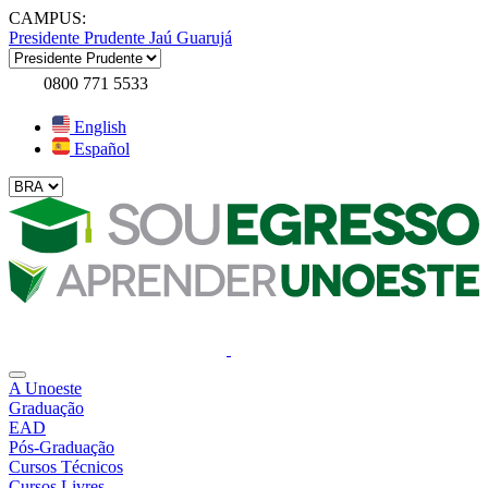
CAMPUS:
Presidente Prudente
Jaú
Guarujá
0800 771 5533
English
Español
A Unoeste
Graduação
EAD
Pós-Graduação
Cursos Técnicos
Cursos Livres