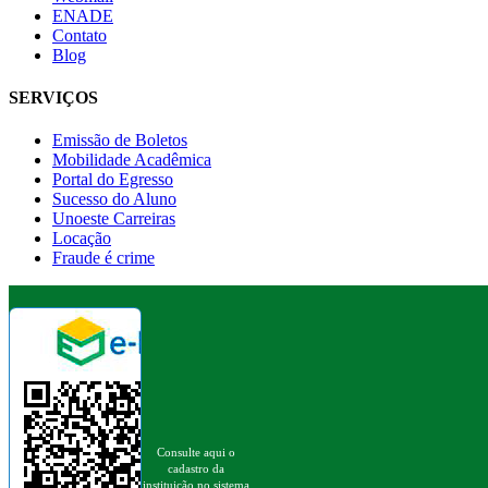
ENADE
Contato
Blog
SERVIÇOS
Emissão de Boletos
Mobilidade Acadêmica
Portal do Egresso
Sucesso do Aluno
Unoeste Carreiras
Locação
Fraude é crime
Consulte aqui o
cadastro da
instituição no sistema