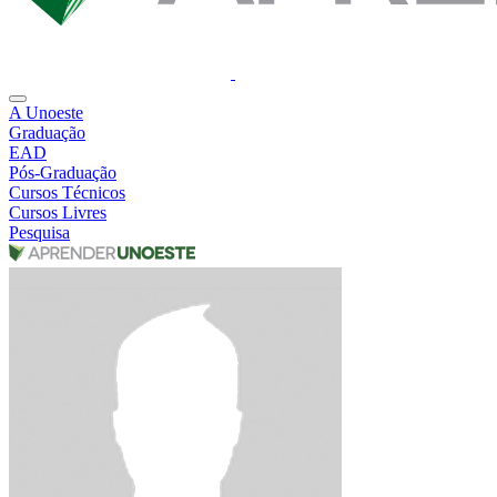
A Unoeste
Graduação
EAD
Pós-Graduação
Cursos Técnicos
Cursos Livres
Pesquisa