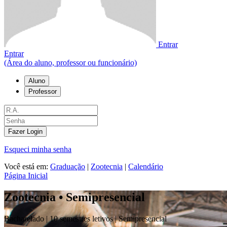
Entrar
Entrar
(Área do aluno, professor ou funcionário)
Aluno
Professor
Fazer Login
Esqueci minha senha
Você está em:
Graduação
|
Zootecnia
|
Calendário
Página Inicial
Zootecnia • Semipresencial
Bacharelado |
10 semestres letivos |
Semipresencial