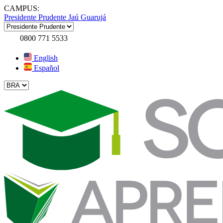
CAMPUS:
Presidente Prudente
Jaú
Guarujá
0800 771 5533
English
Español