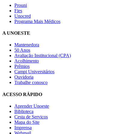
Prouni
Fies
Unocred
Programa Mais Médicos
A UNOESTE
Mantenedora
50 Anos
Avaliação Institucional (CPA)
Acolhimento
Prêmios
Campi Universitários
Ouvidoria
Trabalhe conosco
ACESSO RÁPIDO
Aprender Unoeste
Biblioteca
Cesta de Serviços
Mapa do Site
Imprensa
Webmail