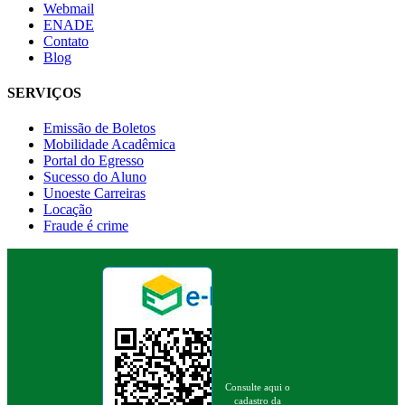
Webmail
ENADE
Contato
Blog
SERVIÇOS
Emissão de Boletos
Mobilidade Acadêmica
Portal do Egresso
Sucesso do Aluno
Unoeste Carreiras
Locação
Fraude é crime
Consulte aqui o
cadastro da