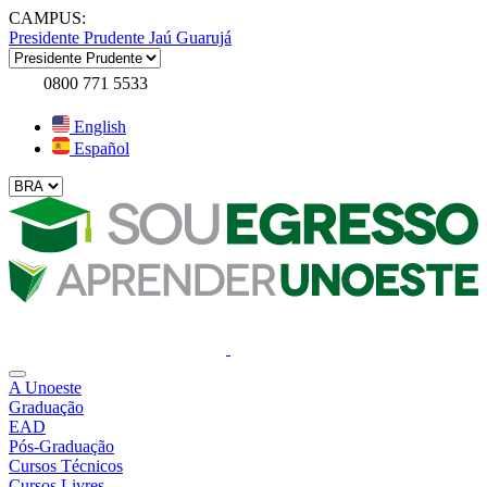
CAMPUS:
Presidente Prudente
Jaú
Guarujá
0800 771 5533
English
Español
A Unoeste
Graduação
EAD
Pós-Graduação
Cursos Técnicos
Cursos Livres