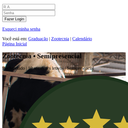
Fazer Login
Esqueci minha senha
Você está em:
Graduação
|
Zootecnia
|
Calendário
Página Inicial
Zootecnia • Semipresencial
Bacharelado |
10 semestres letivos |
Semipresencial