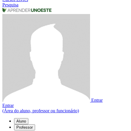
Pesquisa
Entrar
Entrar
(Área do aluno, professor ou funcionário)
Aluno
Professor