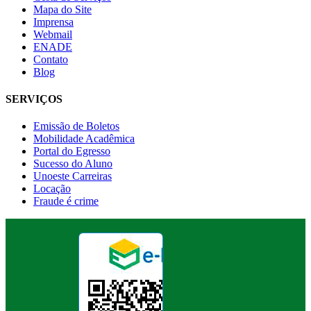
Mapa do Site
Imprensa
Webmail
ENADE
Contato
Blog
SERVIÇOS
Emissão de Boletos
Mobilidade Acadêmica
Portal do Egresso
Sucesso do Aluno
Unoeste Carreiras
Locação
Fraude é crime