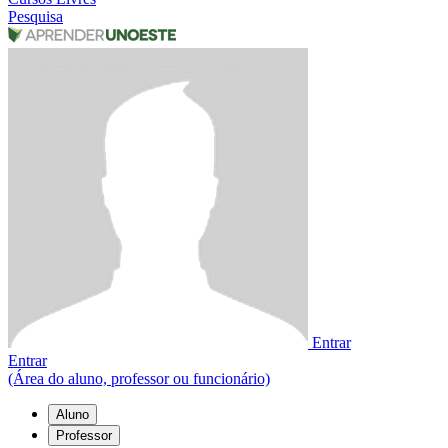
Pesquisa
Entrar
Entrar
(Área do aluno, professor ou funcionário)
Aluno
Professor