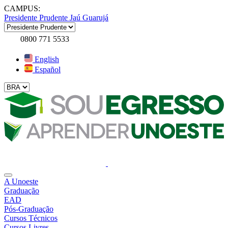
CAMPUS:
Presidente Prudente
Jaú
Guarujá
0800 771 5533
English
Español
A Unoeste
Graduação
EAD
Pós-Graduação
Cursos Técnicos
Cursos Livres