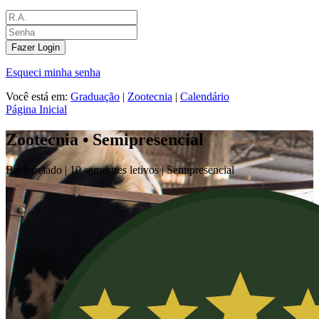
Fazer Login
Esqueci minha senha
Você está em:
Graduação
|
Zootecnia
|
Calendário
Página Inicial
Zootecnia • Semipresencial
Bacharelado |
10 semestres letivos |
Semipresencial