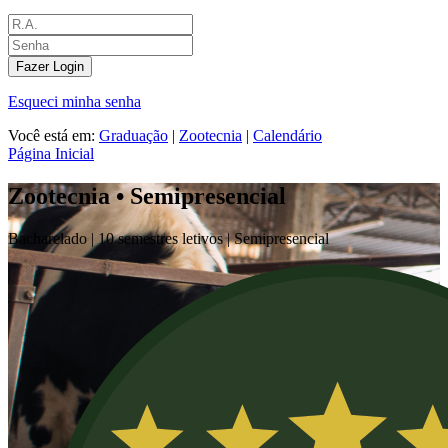
Fazer Login
Esqueci minha senha
Você está em:
Graduação
|
Zootecnia
|
Calendário
Página Inicial
Zootecnia • Semipresencial
Bacharelado |
10 semestres letivos |
Semipresencial