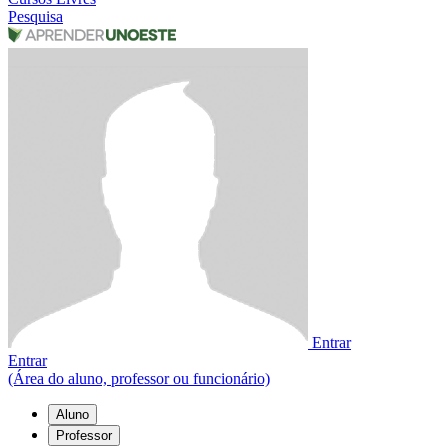
Pesquisa
Entrar
Entrar
(Área do aluno, professor ou funcionário)
Aluno
Professor