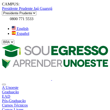
CAMPUS:
Presidente Prudente
Jaú
Guarujá
0800 771 5533
English
Español
A Unoeste
Graduação
EAD
Pós-Graduação
Cursos Técnicos
Cursos Livres