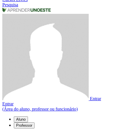
Pesquisa
Entrar
Entrar
(Área do aluno, professor ou funcionário)
Aluno
Professor