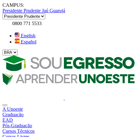
CAMPUS:
Presidente Prudente
Jaú
Guarujá
0800 771 5533
English
Español
A Unoeste
Graduação
EAD
Pós-Graduação
Cursos Técnicos
Cursos Livres