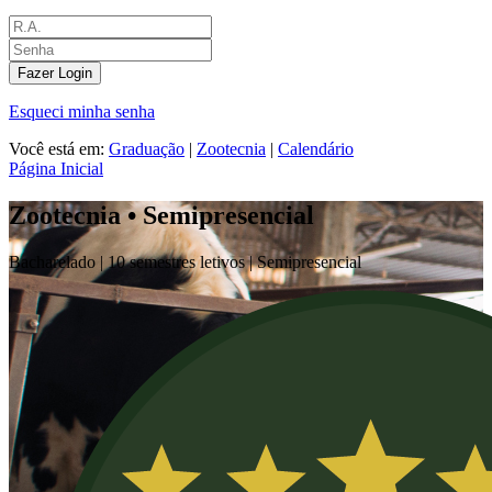
Fazer Login
Esqueci minha senha
Você está em:
Graduação
|
Zootecnia
|
Calendário
Página Inicial
Zootecnia • Semipresencial
Bacharelado |
10 semestres letivos |
Semipresencial