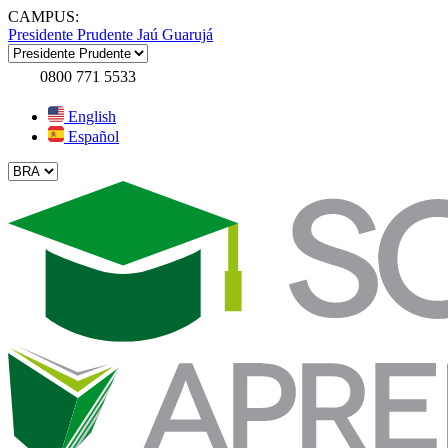
CAMPUS:
Presidente Prudente
Jaú
Guarujá
0800 771 5533
English
Español