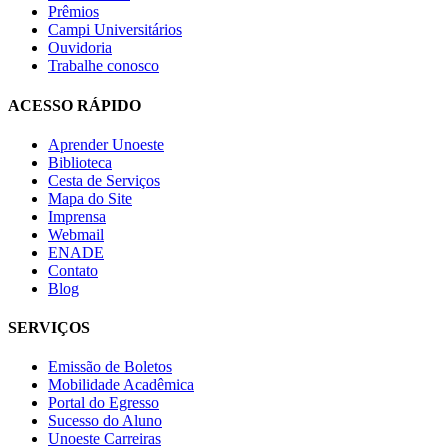
Prêmios
Campi Universitários
Ouvidoria
Trabalhe conosco
ACESSO RÁPIDO
Aprender Unoeste
Biblioteca
Cesta de Serviços
Mapa do Site
Imprensa
Webmail
ENADE
Contato
Blog
SERVIÇOS
Emissão de Boletos
Mobilidade Acadêmica
Portal do Egresso
Sucesso do Aluno
Unoeste Carreiras