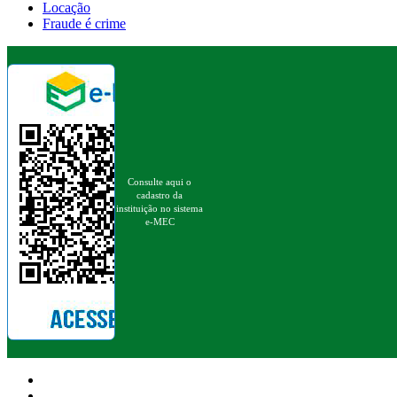
Locação
Fraude é crime
Consulte aqui o
cadastro da
instituição no sistema
e-MEC