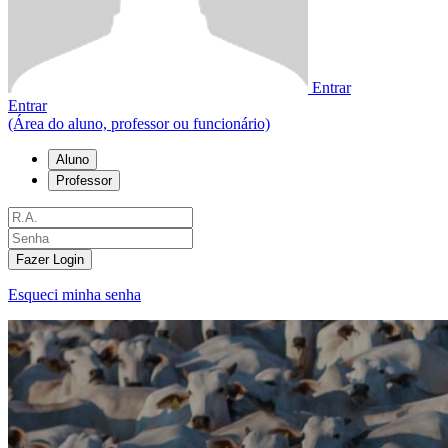
Entrar
Entrar
(Área do aluno, professor ou funcionário)
Aluno
Professor
Fazer Login
Esqueci minha senha