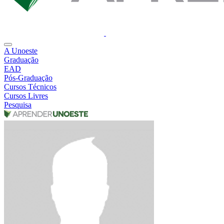
A Unoeste
Graduação
EAD
Pós-Graduação
Cursos Técnicos
Cursos Livres
Pesquisa