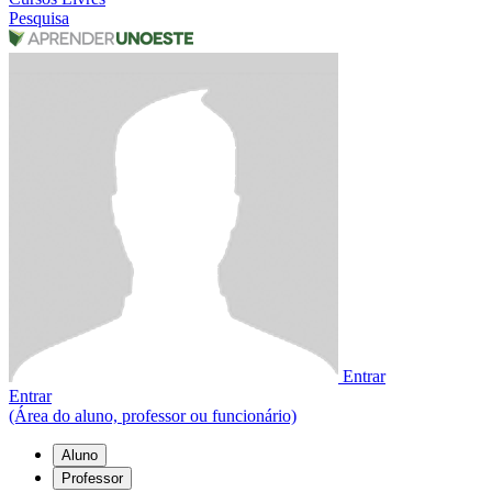
Pesquisa
Entrar
Entrar
(Área do aluno, professor ou funcionário)
Aluno
Professor