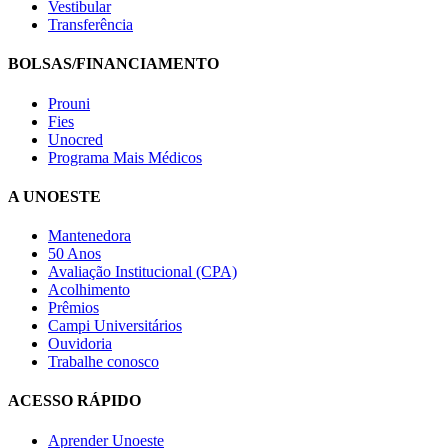
Vestibular
Transferência
BOLSAS/FINANCIAMENTO
Prouni
Fies
Unocred
Programa Mais Médicos
A UNOESTE
Mantenedora
50 Anos
Avaliação Institucional (CPA)
Acolhimento
Prêmios
Campi Universitários
Ouvidoria
Trabalhe conosco
ACESSO RÁPIDO
Aprender Unoeste