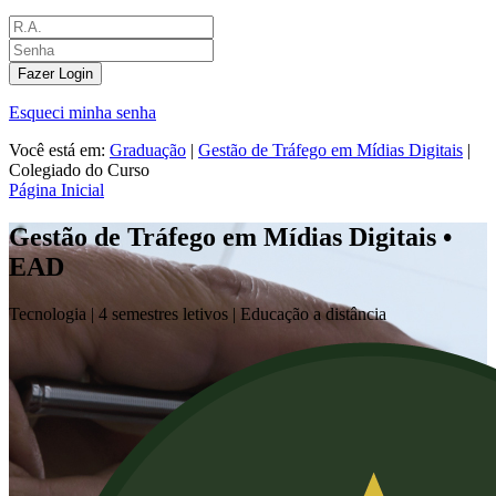
Fazer Login
Esqueci minha senha
Você está em:
Graduação
|
Gestão de Tráfego em Mídias Digitais
|
Colegiado do Curso
Página Inicial
Gestão de Tráfego em Mídias Digitais •
EAD
Tecnologia |
4 semestres letivos | Educação a distância