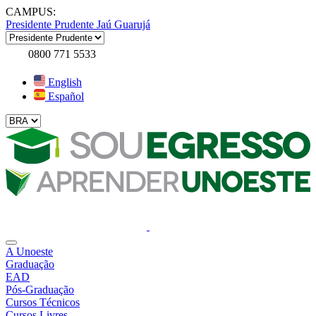
CAMPUS:
Presidente Prudente
Jaú
Guarujá
0800 771 5533
English
Español
A Unoeste
Graduação
EAD
Pós-Graduação
Cursos Técnicos
Cursos Livres