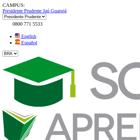
CAMPUS:
Presidente Prudente
Jaú
Guarujá
0800 771 5533
English
Español