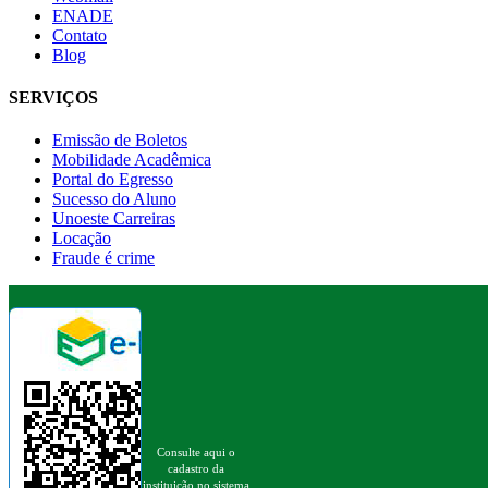
ENADE
Contato
Blog
SERVIÇOS
Emissão de Boletos
Mobilidade Acadêmica
Portal do Egresso
Sucesso do Aluno
Unoeste Carreiras
Locação
Fraude é crime
Consulte aqui o
cadastro da
instituição no sistema