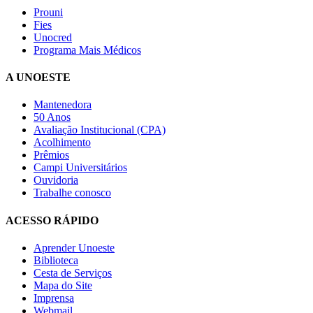
Prouni
Fies
Unocred
Programa Mais Médicos
A UNOESTE
Mantenedora
50 Anos
Avaliação Institucional (CPA)
Acolhimento
Prêmios
Campi Universitários
Ouvidoria
Trabalhe conosco
ACESSO RÁPIDO
Aprender Unoeste
Biblioteca
Cesta de Serviços
Mapa do Site
Imprensa
Webmail