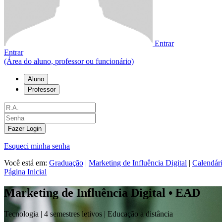
Entrar
Entrar
(Área do aluno, professor ou funcionário)
Aluno
Professor
Fazer Login
Esqueci minha senha
Você está em:
Graduação
|
Marketing de Influência Digital
|
Calendár
Página Inicial
Marketing de Influência Digital • EAD
Tecnologia |
4 semestres letivos | Educação a distância