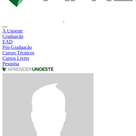
A Unoeste
Graduação
EAD
Pós-Graduação
Cursos Técnicos
Cursos Livres
Pesquisa