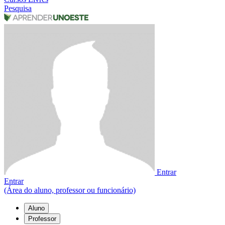
Pesquisa
Entrar
Entrar
(Área do aluno, professor ou funcionário)
Aluno
Professor