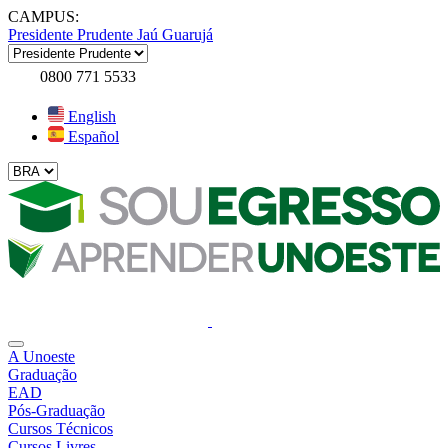
CAMPUS:
Presidente Prudente
Jaú
Guarujá
0800 771 5533
English
Español
A Unoeste
Graduação
EAD
Pós-Graduação
Cursos Técnicos
Cursos Livres