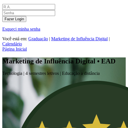
Fazer Login
Esqueci minha senha
Você está em:
Graduação
|
Marketing de Influência Digital
|
Calendário
Página Inicial
Marketing de Influência Digital • EAD
Tecnologia |
4 semestres letivos | Educação a distância