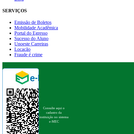
SERVIÇOS
Emissão de Boletos
Mobilidade Acadêmica
Portal do Egresso
Sucesso do Aluno
Unoeste Carreiras
Locação
Fraude é crime
Consulte aqui o
cadastro da
instituição no sistema
e-MEC