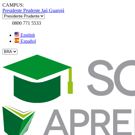
CAMPUS:
Presidente Prudente
Jaú
Guarujá
0800 771 5533
English
Español