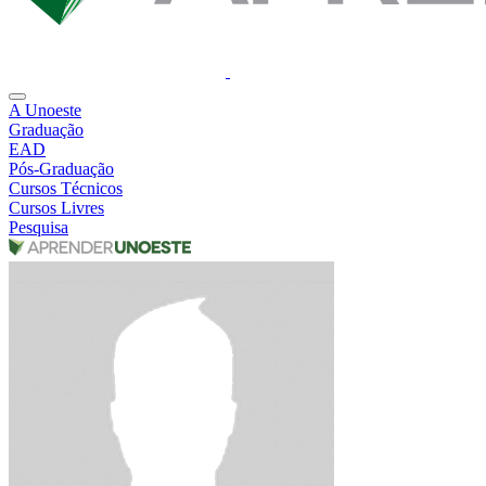
A Unoeste
Graduação
EAD
Pós-Graduação
Cursos Técnicos
Cursos Livres
Pesquisa