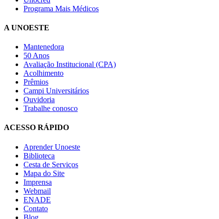
Programa Mais Médicos
A UNOESTE
Mantenedora
50 Anos
Avaliação Institucional (CPA)
Acolhimento
Prêmios
Campi Universitários
Ouvidoria
Trabalhe conosco
ACESSO RÁPIDO
Aprender Unoeste
Biblioteca
Cesta de Serviços
Mapa do Site
Imprensa
Webmail
ENADE
Contato
Blog