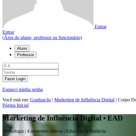
Entrar
Entrar
(Área do aluno, professor ou funcionário)
Aluno
Professor
Fazer Login
Esqueci minha senha
Você está em:
Graduação
|
Marketing de Influência Digital
|
Corpo Do
Página Inicial
Marketing de Influência Digital • EAD
Tecnologia |
4 semestres letivos | Educação a distância