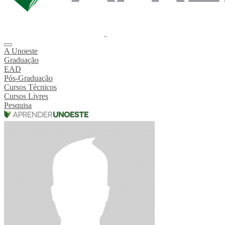
A Unoeste
Graduação
EAD
Pós-Graduação
Cursos Técnicos
Cursos Livres
Pesquisa