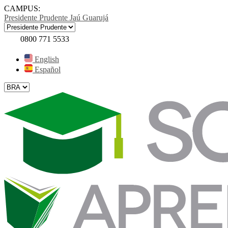
CAMPUS:
Presidente Prudente
Jaú
Guarujá
0800 771 5533
English
Español