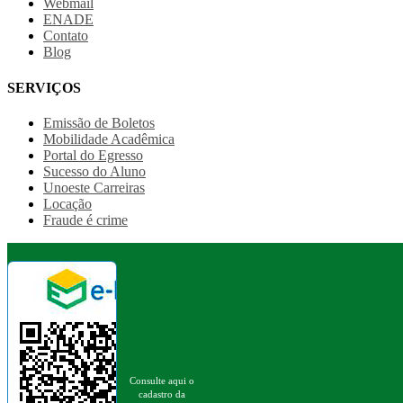
Webmail
ENADE
Contato
Blog
SERVIÇOS
Emissão de Boletos
Mobilidade Acadêmica
Portal do Egresso
Sucesso do Aluno
Unoeste Carreiras
Locação
Fraude é crime
Consulte aqui o
cadastro da