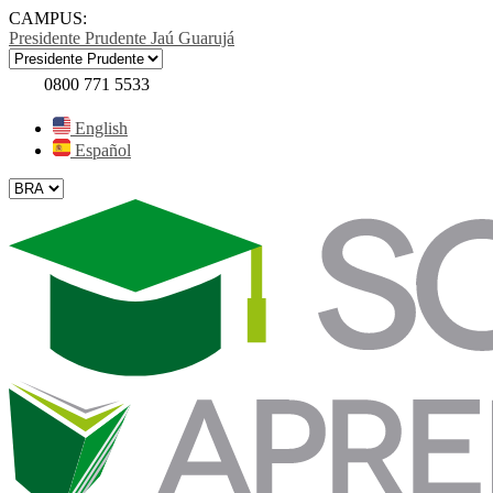
CAMPUS:
Presidente Prudente
Jaú
Guarujá
0800 771 5533
English
Español