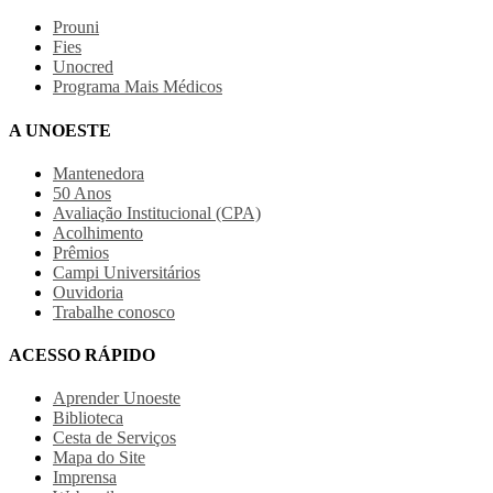
Prouni
Fies
Unocred
Programa Mais Médicos
A UNOESTE
Mantenedora
50 Anos
Avaliação Institucional (CPA)
Acolhimento
Prêmios
Campi Universitários
Ouvidoria
Trabalhe conosco
ACESSO RÁPIDO
Aprender Unoeste
Biblioteca
Cesta de Serviços
Mapa do Site
Imprensa