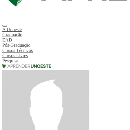
A Unoeste
Graduação
EAD
Pós-Graduação
Cursos Técnicos
Cursos Livres
Pesquisa