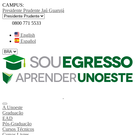
CAMPUS:
Presidente Prudente
Jaú
Guarujá
0800 771 5533
English
Español
A Unoeste
Graduação
EAD
Pós-Graduação
Cursos Técnicos
Cursos Livres