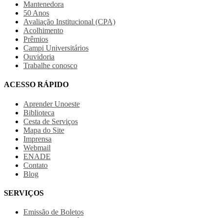
Mantenedora
50 Anos
Avaliação Institucional (CPA)
Acolhimento
Prêmios
Campi Universitários
Ouvidoria
Trabalhe conosco
ACESSO RÁPIDO
Aprender Unoeste
Biblioteca
Cesta de Serviços
Mapa do Site
Imprensa
Webmail
ENADE
Contato
Blog
SERVIÇOS
Emissão de Boletos