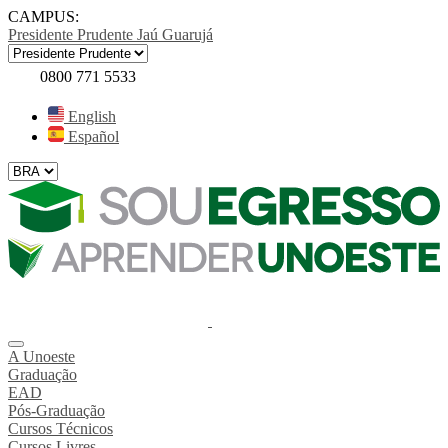
CAMPUS:
Presidente Prudente
Jaú
Guarujá
0800 771 5533
English
Español
A Unoeste
Graduação
EAD
Pós-Graduação
Cursos Técnicos
Cursos Livres