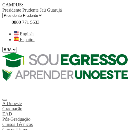
CAMPUS:
Presidente Prudente
Jaú
Guarujá
0800 771 5533
English
Español
A Unoeste
Graduação
EAD
Pós-Graduação
Cursos Técnicos
Cursos Livres