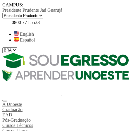
CAMPUS:
Presidente Prudente
Jaú
Guarujá
0800 771 5533
English
Español
A Unoeste
Graduação
EAD
Pós-Graduação
Cursos Técnicos
Cursos Livres