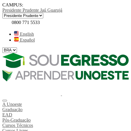
CAMPUS:
Presidente Prudente
Jaú
Guarujá
0800 771 5533
English
Español
A Unoeste
Graduação
EAD
Pós-Graduação
Cursos Técnicos
Cursos Livres