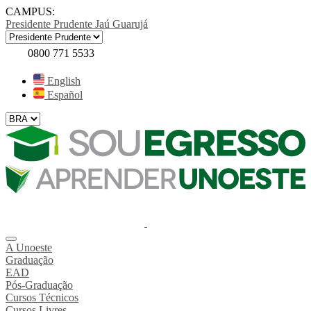
CAMPUS:
Presidente Prudente
Jaú
Guarujá
0800 771 5533
English
Español
A Unoeste
Graduação
EAD
Pós-Graduação
Cursos Técnicos
Cursos Livres