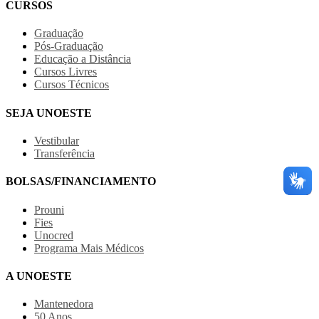
CURSOS
Graduação
Pós-Graduação
Educação a Distância
Cursos Livres
Cursos Técnicos
SEJA UNOESTE
Vestibular
Transferência
BOLSAS/FINANCIAMENTO
Prouni
Fies
Unocred
Programa Mais Médicos
A UNOESTE
Mantenedora
50 Anos