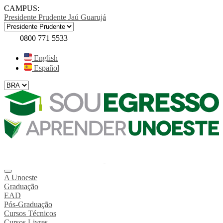
CAMPUS:
Presidente Prudente
Jaú
Guarujá
0800 771 5533
English
Español
A Unoeste
Graduação
EAD
Pós-Graduação
Cursos Técnicos
Cursos Livres