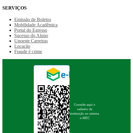
SERVIÇOS
Emissão de Boletos
Mobilidade Acadêmica
Portal do Egresso
Sucesso do Aluno
Unoeste Carreiras
Locação
Fraude é crime
Consulte aqui o
cadastro da
instituição no sistema
e-MEC