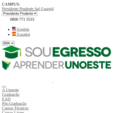
CAMPUS:
Presidente Prudente
Jaú
Guarujá
0800 771 5533
English
Español
A Unoeste
Graduação
EAD
Pós-Graduação
Cursos Técnicos
Cursos Livres