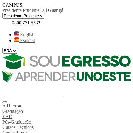
CAMPUS:
Presidente Prudente
Jaú
Guarujá
0800 771 5533
English
Español
A Unoeste
Graduação
EAD
Pós-Graduação
Cursos Técnicos
Cursos Livres