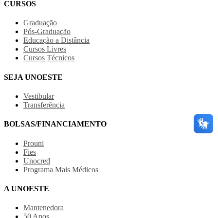
CURSOS
Graduação
Pós-Graduação
Educação a Distância
Cursos Livres
Cursos Técnicos
SEJA UNOESTE
Vestibular
Transferência
BOLSAS/FINANCIAMENTO
Prouni
Fies
Unocred
Programa Mais Médicos
A UNOESTE
Mantenedora
50 Anos