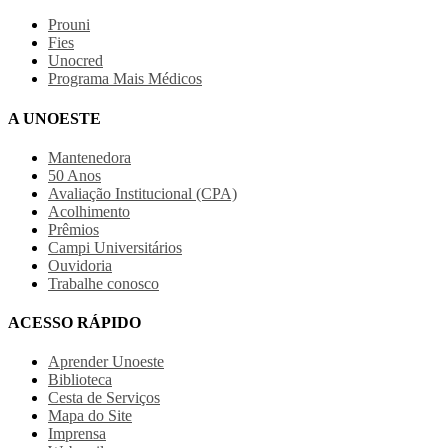
Prouni
Fies
Unocred
Programa Mais Médicos
A UNOESTE
Mantenedora
50 Anos
Avaliação Institucional (CPA)
Acolhimento
Prêmios
Campi Universitários
Ouvidoria
Trabalhe conosco
ACESSO RÁPIDO
Aprender Unoeste
Biblioteca
Cesta de Serviços
Mapa do Site
Imprensa