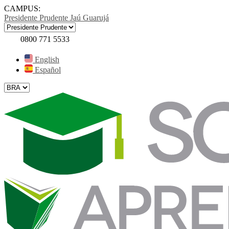
CAMPUS:
Presidente Prudente
Jaú
Guarujá
0800 771 5533
English
Español