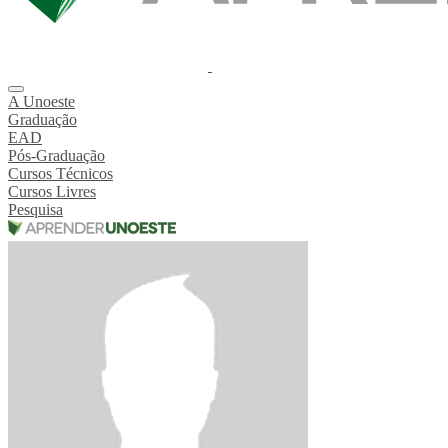
A Unoeste
Graduação
EAD
Pós-Graduação
Cursos Técnicos
Cursos Livres
Pesquisa