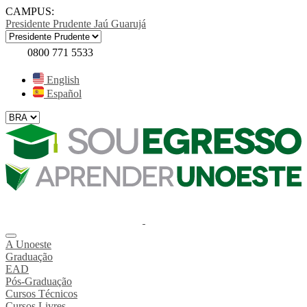
CAMPUS:
Presidente Prudente
Jaú
Guarujá
0800 771 5533
English
Español
A Unoeste
Graduação
EAD
Pós-Graduação
Cursos Técnicos
Cursos Livres