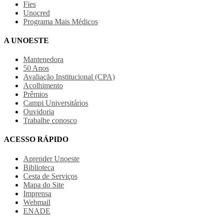
Fies
Unocred
Programa Mais Médicos
A UNOESTE
Mantenedora
50 Anos
Avaliação Institucional (CPA)
Acolhimento
Prêmios
Campi Universitários
Ouvidoria
Trabalhe conosco
ACESSO RÁPIDO
Aprender Unoeste
Biblioteca
Cesta de Serviços
Mapa do Site
Imprensa
Webmail
ENADE