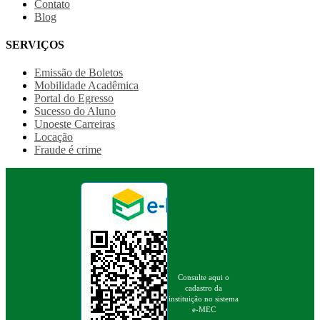
Contato
Blog
SERVIÇOS
Emissão de Boletos
Mobilidade Acadêmica
Portal do Egresso
Sucesso do Aluno
Unoeste Carreiras
Locação
Fraude é crime
Consulte aqui o
cadastro da
instituição no sistema
e-MEC