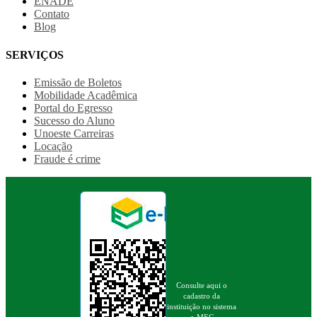
ENADE
Contato
Blog
SERVIÇOS
Emissão de Boletos
Mobilidade Acadêmica
Portal do Egresso
Sucesso do Aluno
Unoeste Carreiras
Locação
Fraude é crime
Consulte aqui o
cadastro da
instituição no sistema
e-MEC