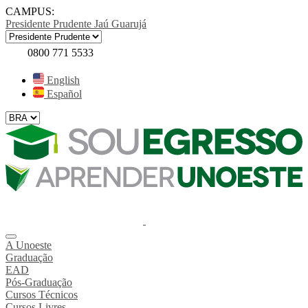
CAMPUS:
Presidente Prudente
Jaú
Guarujá
0800 771 5533
English
Español
A Unoeste
Graduação
EAD
Pós-Graduação
Cursos Técnicos
Cursos Livres