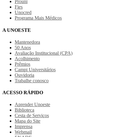
Prouni
Fies
Unocred
Programa Mais Médicos
A UNOESTE
Mantenedora
50 Anos
Avaliação Institucional (CPA)
Acolhimento
Prêmios
Campi Universitários
Ouvidoria
Trabalhe conosco
ACESSO RÁPIDO
Aprender Unoeste
Biblioteca
Cesta de Serviços
Mapa do Site
Imprensa
Webmail