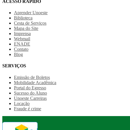
ACESSO RÁPIDO
Aprender Unoeste
Biblioteca
Cesta de Serviços
Mapa do Site
Imprensa
Webmail
ENADE
Contato
Blog
SERVIÇOS
Emissão de Boletos
Mobilidade Acadêmica
Portal do Egresso
Sucesso do Aluno
Unoeste Carreiras
Locação
Fraude é crime