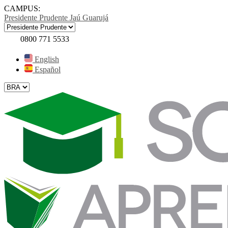
CAMPUS:
Presidente Prudente
Jaú
Guarujá
0800 771 5533
English
Español