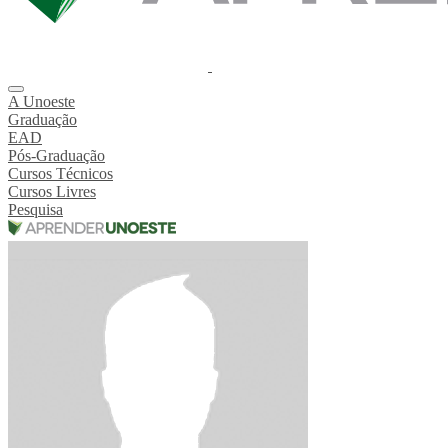
A Unoeste
Graduação
EAD
Pós-Graduação
Cursos Técnicos
Cursos Livres
Pesquisa