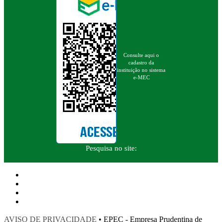
Consulte aqui o
cadastro da
instituição no sistema
e-MEC
Pesquisa no site:
AVISO DE PRIVACIDADE
• EPEC - Empresa Prudentina de