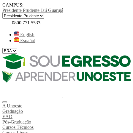
CAMPUS:
Presidente Prudente
Jaú
Guarujá
0800 771 5533
English
Español
A Unoeste
Graduação
EAD
Pós-Graduação
Cursos Técnicos
Cursos Livres