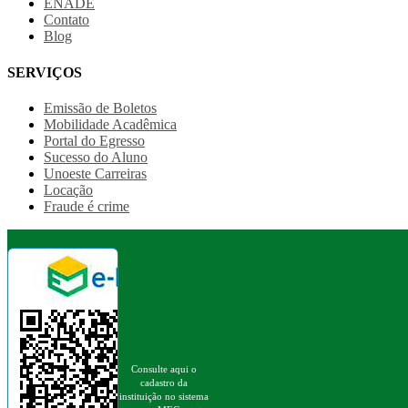
ENADE
Contato
Blog
SERVIÇOS
Emissão de Boletos
Mobilidade Acadêmica
Portal do Egresso
Sucesso do Aluno
Unoeste Carreiras
Locação
Fraude é crime
Consulte aqui o
cadastro da
instituição no sistema