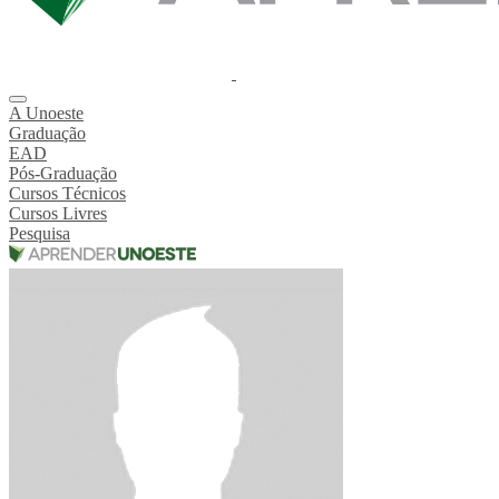
A Unoeste
Graduação
EAD
Pós-Graduação
Cursos Técnicos
Cursos Livres
Pesquisa