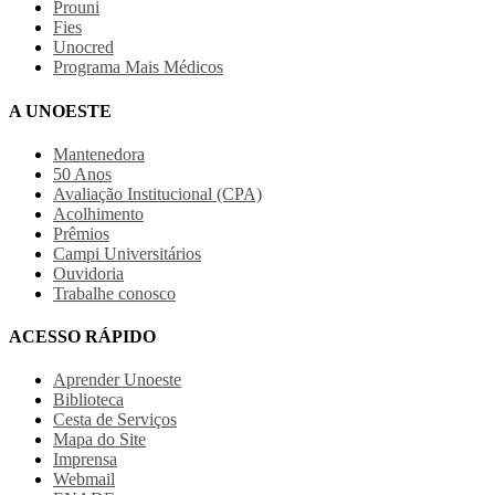
Prouni
Fies
Unocred
Programa Mais Médicos
A UNOESTE
Mantenedora
50 Anos
Avaliação Institucional (CPA)
Acolhimento
Prêmios
Campi Universitários
Ouvidoria
Trabalhe conosco
ACESSO RÁPIDO
Aprender Unoeste
Biblioteca
Cesta de Serviços
Mapa do Site
Imprensa
Webmail