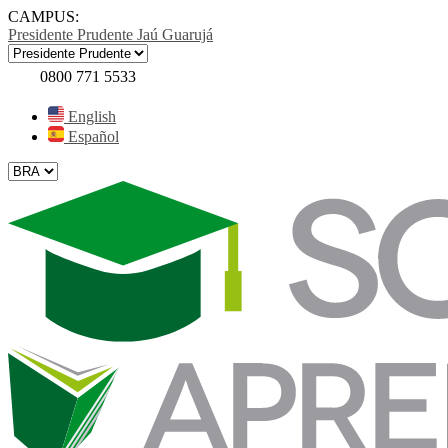
CAMPUS:
Presidente Prudente
Jaú
Guarujá
0800 771 5533
English
Español