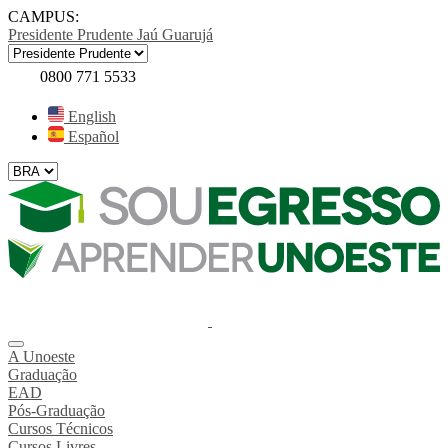
CAMPUS:
Presidente Prudente
Jaú
Guarujá
0800 771 5533
English
Español
A Unoeste
Graduação
EAD
Pós-Graduação
Cursos Técnicos
Cursos Livres