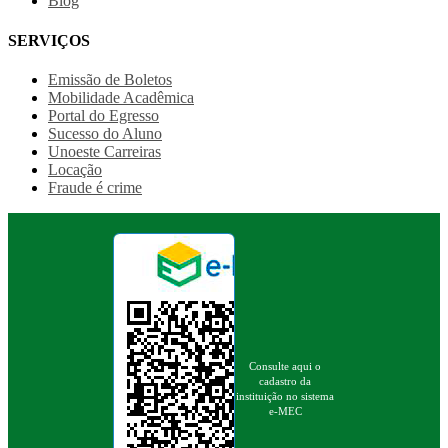
Blog
SERVIÇOS
Emissão de Boletos
Mobilidade Acadêmica
Portal do Egresso
Sucesso do Aluno
Unoeste Carreiras
Locação
Fraude é crime
Consulte aqui o
cadastro da
instituição no sistema
e-MEC