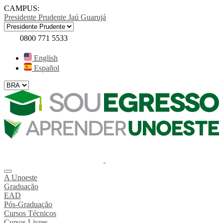
CAMPUS:
Presidente Prudente
Jaú
Guarujá
0800 771 5533
English
Español
A Unoeste
Graduação
EAD
Pós-Graduação
Cursos Técnicos
Cursos Livres