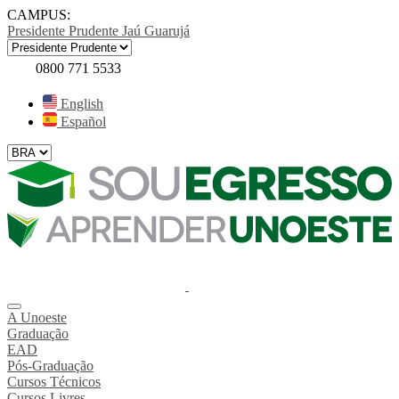
CAMPUS:
Presidente Prudente
Jaú
Guarujá
0800 771 5533
English
Español
A Unoeste
Graduação
EAD
Pós-Graduação
Cursos Técnicos
Cursos Livres