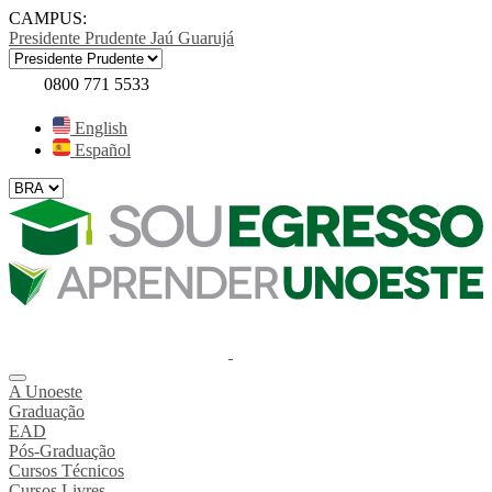
CAMPUS:
Presidente Prudente
Jaú
Guarujá
0800 771 5533
English
Español
A Unoeste
Graduação
EAD
Pós-Graduação
Cursos Técnicos
Cursos Livres