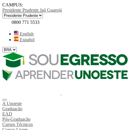
CAMPUS:
Presidente Prudente
Jaú
Guarujá
0800 771 5533
English
Español
A Unoeste
Graduação
EAD
Pós-Graduação
Cursos Técnicos
Cursos Livres