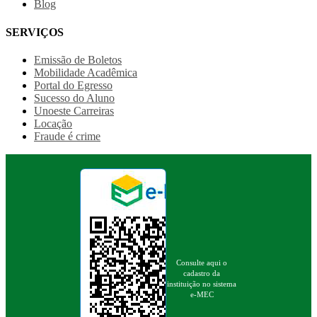
Blog
SERVIÇOS
Emissão de Boletos
Mobilidade Acadêmica
Portal do Egresso
Sucesso do Aluno
Unoeste Carreiras
Locação
Fraude é crime
Consulte aqui o
cadastro da
instituição no sistema
e-MEC