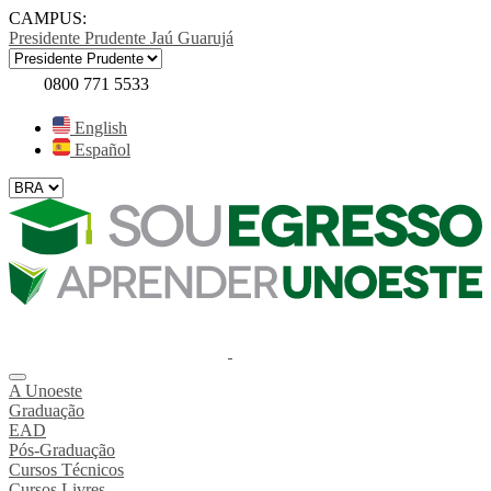
CAMPUS:
Presidente Prudente
Jaú
Guarujá
0800 771 5533
English
Español
A Unoeste
Graduação
EAD
Pós-Graduação
Cursos Técnicos
Cursos Livres