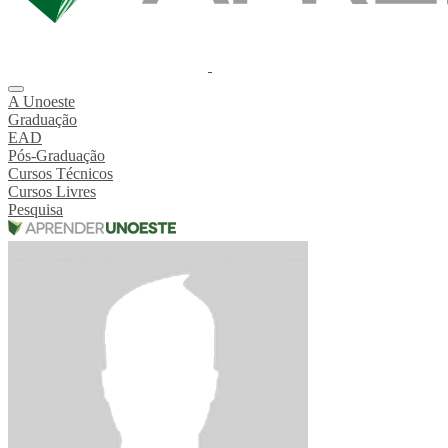
A Unoeste
Graduação
EAD
Pós-Graduação
Cursos Técnicos
Cursos Livres
Pesquisa