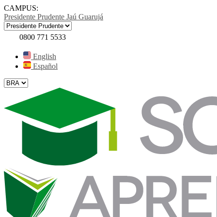
CAMPUS:
Presidente Prudente
Jaú
Guarujá
0800 771 5533
English
Español