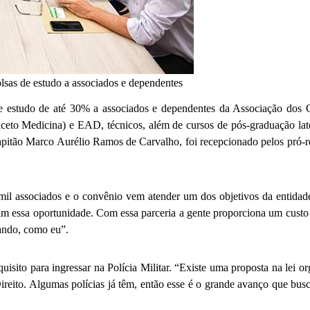
lsas de estudo a associados e dependentes
e estudo de até 30% a associados e dependentes da Associação dos Of
eto Medicina) e EAD, técnicos, além de cursos de pós-graduação lato 
capitão Marco Aurélio Ramos de Carvalho, foi recepcionado pelos pró-
il associados e o convênio vem atender um dos objetivos da entidad
eram essa oportunidade. Com essa parceria a gente proporciona um custo
hando, como eu”.
uisito para ingressar na Polícia Militar. “Existe uma proposta na lei or
ireito. Algumas polícias já têm, então esse é o grande avanço que busc