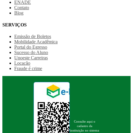
ENADE
Contato
Blog
SERVIÇOS
Emissão de Boletos
Mobilidade Acadêmica
Portal do Egresso
Sucesso do Aluno
Unoeste Carreiras
Locação
Fraude é crime
Consulte aqui o
cadastro da
instituição no sistema