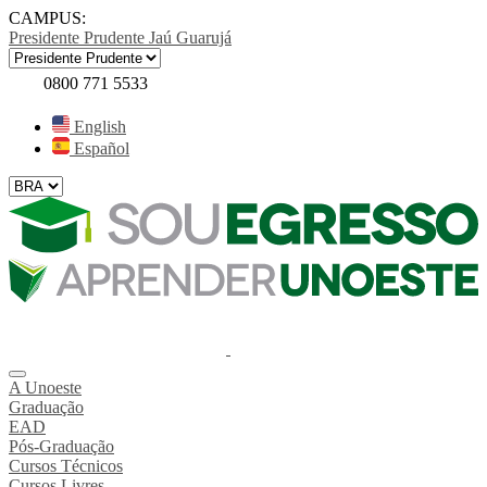
CAMPUS:
Presidente Prudente
Jaú
Guarujá
0800 771 5533
English
Español
A Unoeste
Graduação
EAD
Pós-Graduação
Cursos Técnicos
Cursos Livres