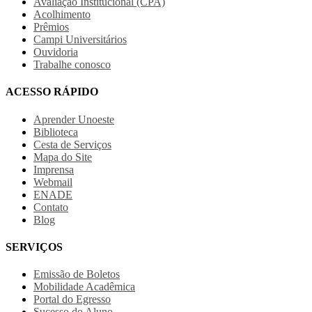
Avaliação Institucional (CPA)
Acolhimento
Prêmios
Campi Universitários
Ouvidoria
Trabalhe conosco
ACESSO RÁPIDO
Aprender Unoeste
Biblioteca
Cesta de Serviços
Mapa do Site
Imprensa
Webmail
ENADE
Contato
Blog
SERVIÇOS
Emissão de Boletos
Mobilidade Acadêmica
Portal do Egresso
Sucesso do Aluno