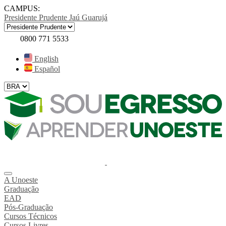
CAMPUS:
Presidente Prudente
Jaú
Guarujá
0800 771 5533
English
Español
A Unoeste
Graduação
EAD
Pós-Graduação
Cursos Técnicos
Cursos Livres