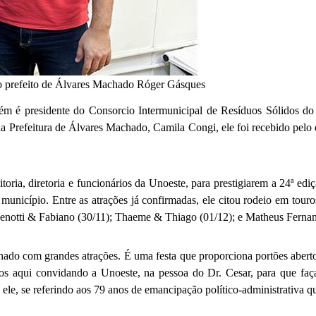
 o prefeito de Álvares Machado Róger Gásques
é presidente do Consorcio Intermunicipal de Resíduos Sólidos do O
a Prefeitura de Álvares Machado, Camila Congi, ele foi recebido pelo
reitoria, diretoria e funcionários da Unoeste, para prestigiarem a 24ª
unicípio. Entre as atrações já confirmadas, ele citou rodeio em touros
Menotti & Fabiano (30/11); Thaeme & Thiago (01/12); e Matheus Fernan
hado com grandes atrações. É uma festa que proporciona portões abertos
os aqui convidando a Unoeste, na pessoa do Dr. Cesar, para que faça
ele, se referindo aos 79 anos de emancipação político-administrativa 