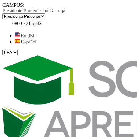
CAMPUS:
Presidente Prudente
Jaú
Guarujá
0800 771 5533
English
Español