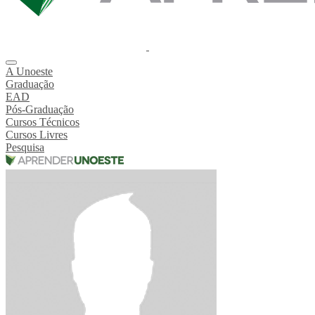
A Unoeste
Graduação
EAD
Pós-Graduação
Cursos Técnicos
Cursos Livres
Pesquisa