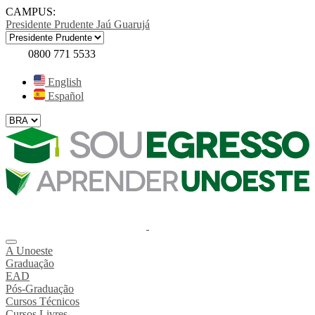
CAMPUS:
Presidente Prudente
Jaú
Guarujá
0800 771 5533
English
Español
A Unoeste
Graduação
EAD
Pós-Graduação
Cursos Técnicos
Cursos Livres