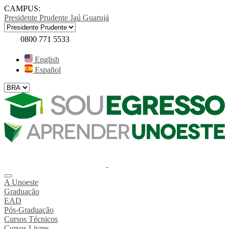
CAMPUS:
Presidente Prudente
Jaú
Guarujá
0800 771 5533
English
Español
A Unoeste
Graduação
EAD
Pós-Graduação
Cursos Técnicos
Cursos Livres