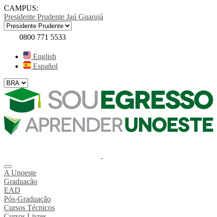
CAMPUS:
Presidente Prudente
Jaú
Guarujá
0800 771 5533
English
Español
A Unoeste
Graduação
EAD
Pós-Graduação
Cursos Técnicos
Cursos Livres