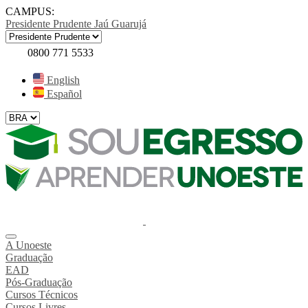
CAMPUS:
Presidente Prudente
Jaú
Guarujá
0800 771 5533
English
Español
A Unoeste
Graduação
EAD
Pós-Graduação
Cursos Técnicos
Cursos Livres