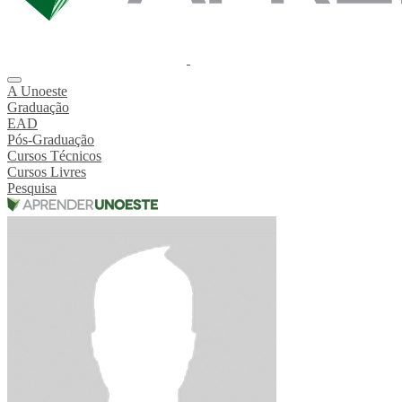
A Unoeste
Graduação
EAD
Pós-Graduação
Cursos Técnicos
Cursos Livres
Pesquisa