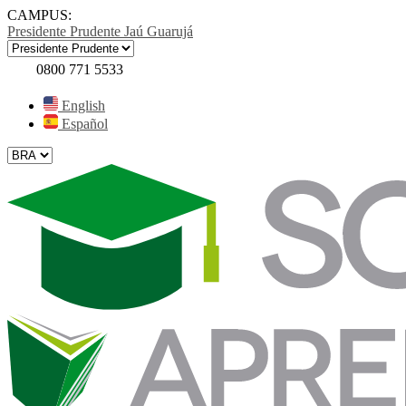
CAMPUS:
Presidente Prudente
Jaú
Guarujá
0800 771 5533
English
Español