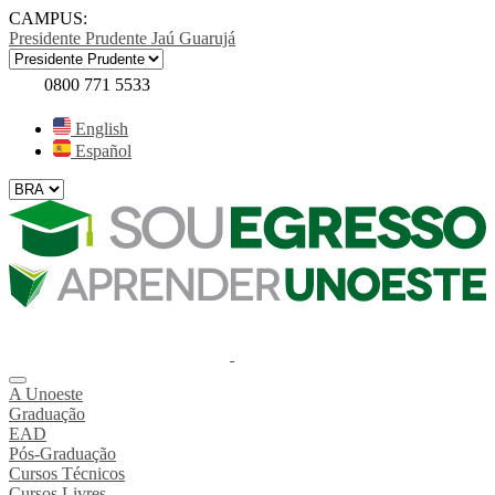
CAMPUS:
Presidente Prudente
Jaú
Guarujá
0800 771 5533
English
Español
A Unoeste
Graduação
EAD
Pós-Graduação
Cursos Técnicos
Cursos Livres